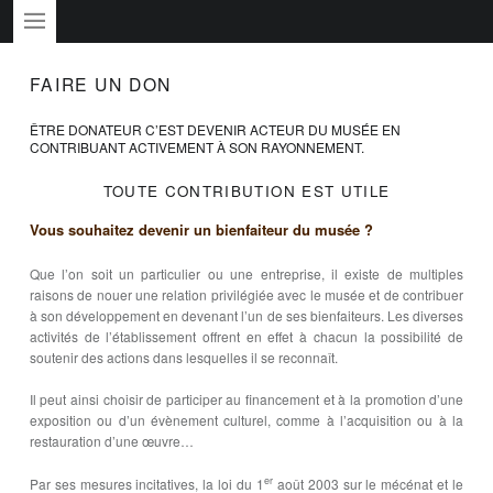
PRIMARY MENU
FAIRE UN DON
ÊTRE DONATEUR C’EST DEVENIR ACTEUR DU MUSÉE EN
CONTRIBUANT ACTIVEMENT À SON RAYONNEMENT.
TOUTE CONTRIBUTION EST UTILE
Vous souhaitez devenir un bienfaiteur du musée ?
Que l’on soit un particulier ou une entreprise, il existe de multiples
raisons de nouer une relation privilégiée avec le musée et de contribuer
à son développement en devenant l’un de ses bienfaiteurs. Les diverses
activités de l’établissement offrent en effet à chacun la possibilité de
soutenir des actions dans lesquelles il se reconnaît.
Il peut ainsi choisir de participer au financement et à la promotion d’une
exposition ou d’un évènement culturel, comme à l’acquisition ou à la
restauration d’une œuvre…
er
Par ses mesures incitatives, la loi du 1
août 2003 sur le mécénat et le