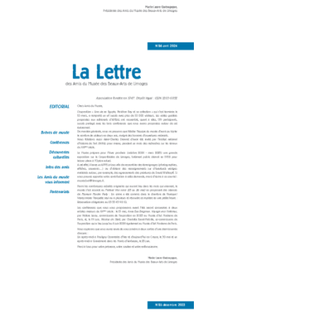
Amis du Musée des Beaux-Arts Lettre 87
Amis du Musée des Beaux-Arts_Dépliant 8P-86-v3