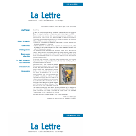
Amis du Musée des Beaux-Arts_Dépliant 8P-91