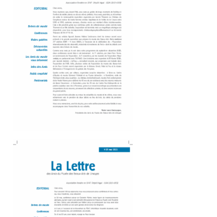
Amis du Musée des Beaux-Arts_Dépliant 8P-90-OK