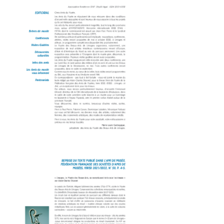
Amis du Musée des Beaux-Arts_Dépliant 8P-80