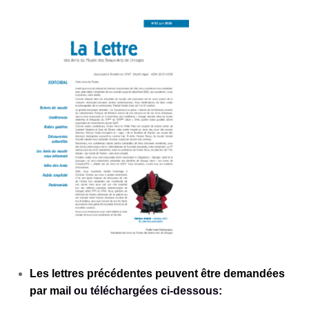
Amis du Musée des Beaux-Arts_Dépliant 8P-92-v5
Les lettres pré
cédentes peuvent être demandées
par ma
il ou téléchargées ci-dessous: