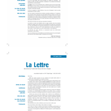
Amis du Musée des Beaux-Arts_Dépliant 8P-89-OK