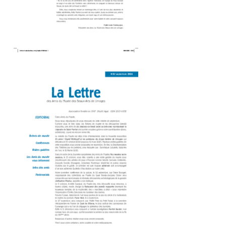
Amis du Musée des Beaux-Arts_Dépliant 8P-88-
internet