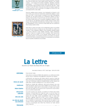
Amis du Musée des Beaux-Arts_EncartA4-80