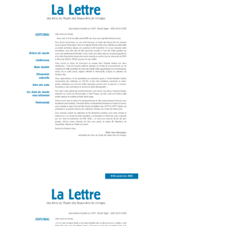
Amis du Musée des Beaux-Arts_Dépliant 8P-85-OK