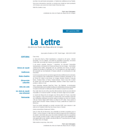
Amis du Muse-e des Beaux-Arts_De-pliant 8P-82-v3
Amis du Muse-e des Beaux-Arts_Lettre 81