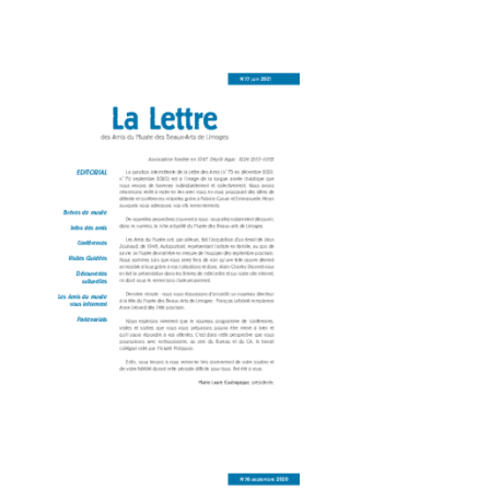
Amis du Musée des Beaux-Arts_Dépliant 8P-78-
internet
Amis du Muse-e des Beaux-Arts_-77-