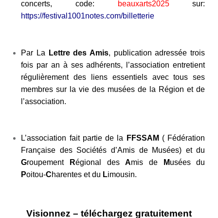
concerts, code:
beauxarts2025
sur:
https://festival1001notes.com/billetterie
Par La
Lettre des Amis
, publication adressée trois
fois par an à ses adhérents, l’association entretient
régulièrement des liens essentiels avec tous ses
membres sur la vie des musées de la Région et de
l’association.
L’association fait partie de la
FFSSAM
( Fédération
Française des Sociétés d’Amis de Musées)
et du
G
roupement
R
égional des
A
mis de
M
usées du
P
oitou-
C
harentes et du
L
imousin.
Visionnez – téléchargez gratuitement