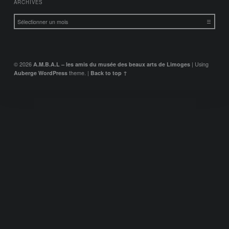
ARCHIVES
Archives
© 2026
A.M.B.A.L – les amis du musée des beaux arts de Limoges
|
Using
Auberge
WordPress
theme.
|
Back to top ↑