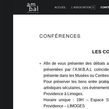
PRIMARY MENU
ACCUEIL
L’ ASSOCIATION
CONF
CONFÉRENCES
LES C
Afin de vous présenter des débats au
présentées par l’A.M.B.A.L coïncide
présente dans les Musées ou Centres 
Pour préserver les liens entre prati
artistiques séculaires, ces évènement
Providence à Limoges.
Horaire unique : 19H – Espace Si
Providence – LIMOGES