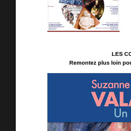
Plaquette 2026-2_sept-dec_Verso_Pour le Site
LES C
Remontez plus loin po