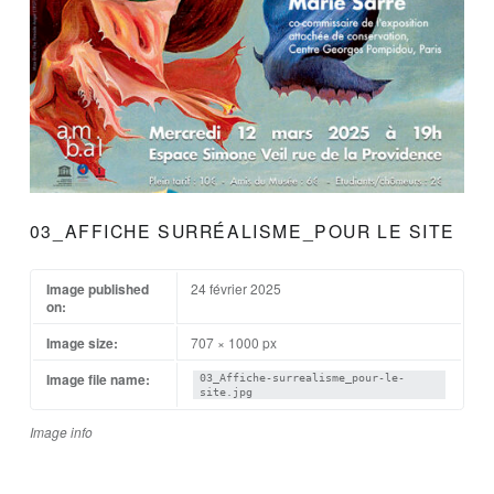
03_AFFICHE SURRÉALISME_POUR LE SITE
Image published
24 février 2025
on:
Image size:
707 × 1000 px
Image file name:
03_Affiche-surrealisme_pour-le-
site.jpg
Image info