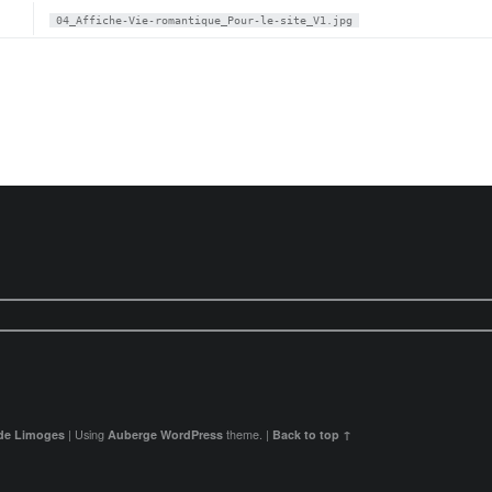
04_Affiche-Vie-romantique_Pour-le-site_V1.jpg
 de Limoges
|
Using
Auberge
WordPress
theme.
|
Back to top ↑