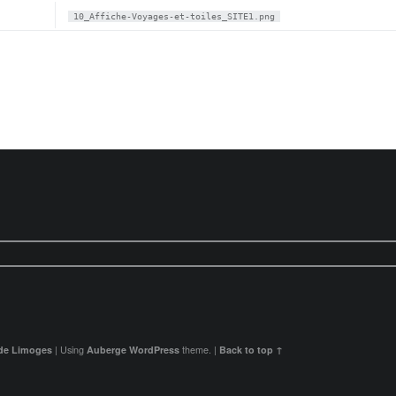
10_Affiche-Voyages-et-toiles_SITE1.png
 de Limoges
|
Using
Auberge
WordPress
theme.
|
Back to top ↑