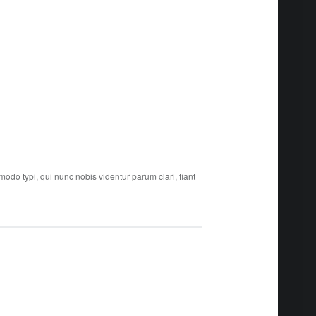
odo typi, qui nunc nobis videntur parum clari, fiant