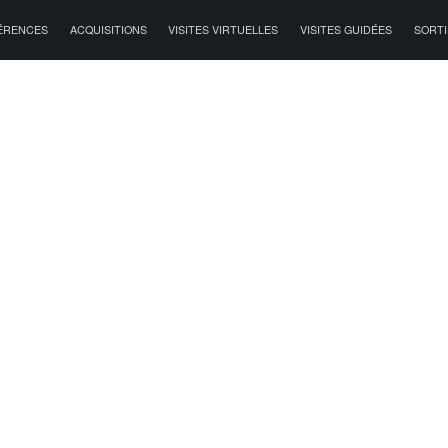
ÉRENCES
ACQUISITIONS
VISITES VIRTUELLES
VISITES GUIDÉES
SORTI