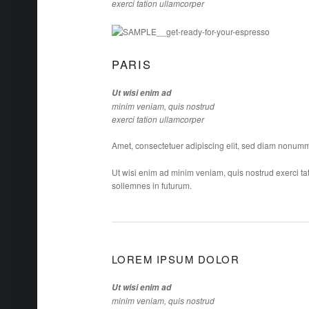
exerci tation ullamcorper
PARIS
Ut wisi enim ad
minim veniam, quis nostrud
exerci tation ullamcorper
Amet, consectetuer adipiscing elit, sed diam nonumm
Ut wisi enim ad minim veniam, quis nostrud exerci ta
sollemnes in futurum.
LOREM IPSUM DOLOR
Ut wisi enim ad
minim veniam, quis nostrud