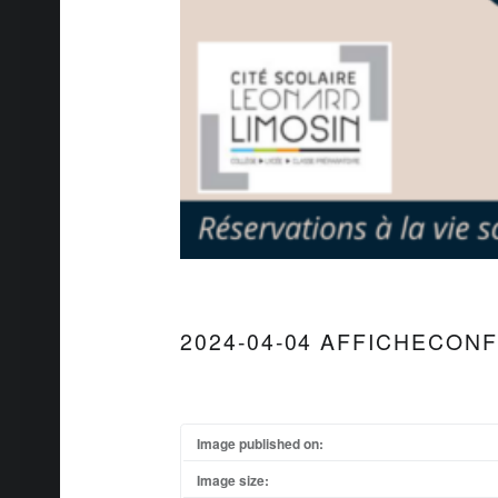
2024-04-04 AFFICHECON
Image published on:
Image size: