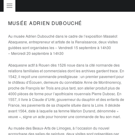
PRIMARY MENU
MUSÉE ADRIEN DUBOUCHÉ
Au musée Adrien Dubouché dans le cadre de l’exposition Masséot
Abaquesne, entrepreneur et artiste de la Renaissance, deux visites
guidées sont organisées les – Vendredi 15 septembre à 14h30
– Mercredi 20 septembre à 14h30
Abaquesne actif à Rouen dès 1526 noue dans la cité normande des
relations familiales et commerciales dont les archives gardent trace. En
1542, il reçoit une commande prestigieuse : un premier pavement pour
le château d’Écouen, demeure du connétable Anne de Montmorency,
proche de François Ier Trois ans plus tard, son atelier produit plus de
4000 pièces de forme pour l’apothicaire rouennais Pierre Dubosc. En
1557, il livre à Claude d’Urfé, gouverneur du dauphin et des enfants de
France, les pavements de sa chapelle située dans la Loire. Il décède
avant 1564, date à laquelle sa femme Marion Durand, dénommée «
veuve », signe un acte pour honorer une commande de feu son mari.
Au musée des Beaux-Arts de Limoges, à l’occasion du nouvel
accrochage des salles de peinture, deux visites sont présentées par