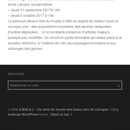
Anne Lienard, conservatrice
– Jeudi 21 septembre 2017à 14h
– Jeudi 5 octobre 2017 à 14h
Le parcours Beaux-Arts du musée s’offre au regard du visiteur sous un
nouveau jour : des acquisitions nouvelles, des œuvres restaurées,
d’autres déplacées… et la constante présence d’artistes majeurs,
quelque peu modifiée. Un circuit en partie remodelé qui laisse place à la
question féminine, à l’histoire de l’art, aux paysages limousins et aux
mélanges des genres.
FOOTER SIDEBAR
ARCHIVES
Archives
© 2026
A.M.B.A.L – les amis du musée des beaux arts de Limoges
|
Using
Auberge
WordPress
theme.
|
Back to top ↑