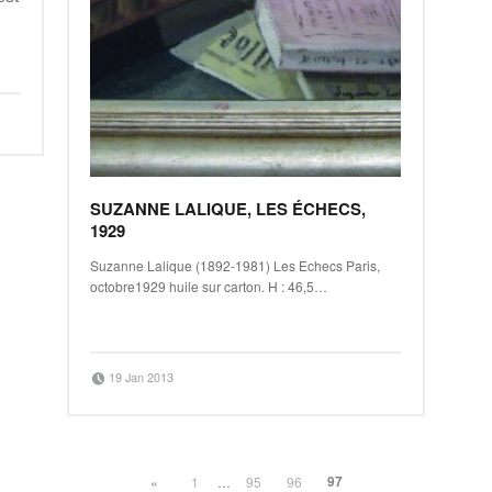
SUZANNE LALIQUE, LES ÉCHECS,
1929
Suzanne Lalique (1892-1981) Les Echecs Paris,
octobre1929 huile sur carton. H : 46,5…
“Suzanne LALIQUE, les échecs, 1929”
Continue reading
…
Posted on:
Written by:
19 Jan 2013
Jean-Baptiste Clavé
97
«
1
…
95
96
Previous page