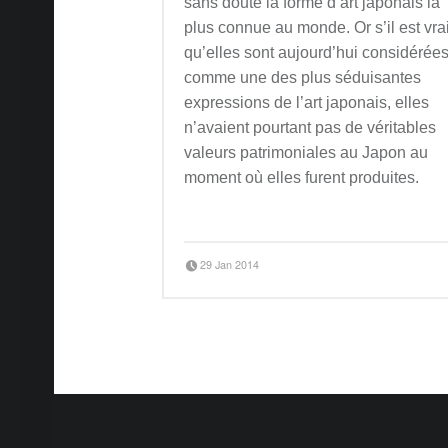
sans doute la forme d’art japonais la
plus connue au monde. Or s’il est vra
qu’elles sont aujourd’hui considérée
comme une des plus séduisantes
expressions de l’art japonais, elles
n’avaient pourtant pas de véritables
valeurs patrimoniales au Japon au
moment où elles furent produites.
“UKIYO-E, images d’un monde flottant”
Continue reading
…
Posted on:
Written by:
29 Jan 2014
Jean-Baptiste Clavé