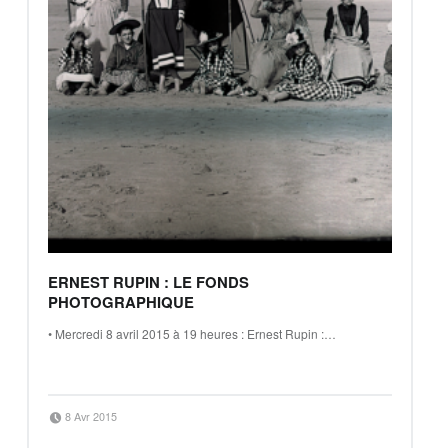
ERNEST RUPIN : LE FONDS
PHOTOGRAPHIQUE
• Mercredi 8 avril 2015 à 19 heures : Ernest Rupin :…
“Ernest Rupin : le fonds photographique”
Continue reading
…
Posted on:
Written by:
8 Avr 2015
Jean-Baptiste Clavé