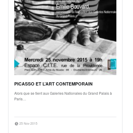
PICASSO ET L’ART CONTEMPORAIN
Alors que se tient aux Galeries Nationales du Grand Palais à
Paris…
“PICASSO et l’art contemporain”
Continue reading
…
Posted on:
Written by:
25 Nov 2015
Jean-Baptiste Clavé