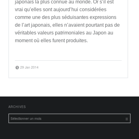
japonais la plus connue au monde. Or s’il est
vrai qu’elles sont aujourd’hui considérées
comme une des plus séduisantes expressions
de l’art japonais, elles n’avaient pourtant pas de
véritables valeurs patrimoniales au Japon au
moment où elles furent produites.
“UKIYO-E, images d’un monde flottant”
Continue reading
…
Posted on:
Written by:
29 Jan 2014
Jean-Baptiste Clavé
FOOTER SIDEBAR
ARCHIVES
Archives