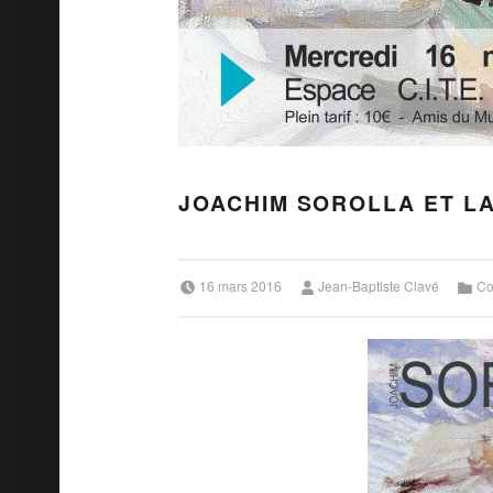
JOACHIM SOROLLA ET L
Posted on:
Written by:
Categorized in:
16 mars 2016
Jean-Baptiste Clavé
Co