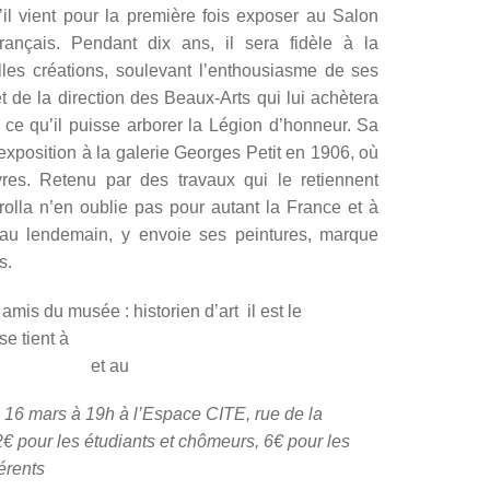
vient pour la première fois exposer au Salon
rançais. Pendant dix ans, il sera fidèle à la
lles créations, soulevant l’enthousiasme de ses
t de la direction des Beaux-Arts qui lui achètera
 à ce qu’il puisse arborer la Légion d’honneur. Sa
exposition à la galerie Georges Petit en 1906, où
res. Retenu par des travaux qui le retiennent
rolla n’en oublie pas pour autant la France et à
t au lendemain, y envoie ses peintures, marque
s.
s du musée : historien d’art il est le
se tient à
Kunsthalle der Hypo-Kulturstiftung de
 de Giverny
et au
musée Sorolla de Madrid
6 mars à 19h à l’Espace CITE, rue de la
2€ pour les étudiants et chômeurs, 6€ pour les
érents