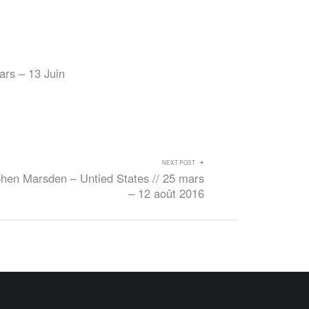
ars – 13 Juin
NEXT POST
hen Marsden – Untied States // 25 mars
– 12 août 2016