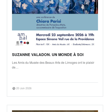
SUZANNE VALADON. UN MONDE À SOI
Les Amis du Musée des Beaux-Arts de Limoges ont le plaisir
de…
“Suzanne Valadon. Un monde à soi”
Continue reading
…
Posted on:
Written by:
20 Juin 2026
Mickaël Petiot