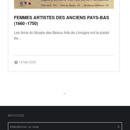
FEMMES ARTISTES DES ANCIENS PAYS-BAS
(1660 -1750)
Les Amis du Musée des Beaux-Arts de Limoges ont le plaisir
de…
“Femmes artistes des anciens Pays-Bas (1660 -1750)”
Continue reading
…
Posted on:
Written by:
15 Mai 2026
Mickaël Petiot
POSTS NAVIGATION
»
FOOTER SIDEBAR
ARCHIVES
Archives