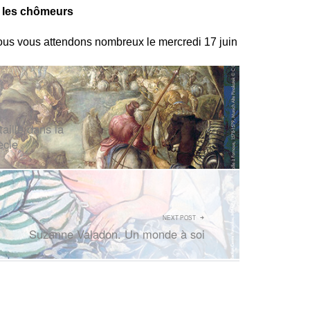
es chômeurs
nous vous attendons nombreux le mercredi 17 juin
aille dans la
ècle
NEXT POST
Suzanne Valadon. Un monde à soi