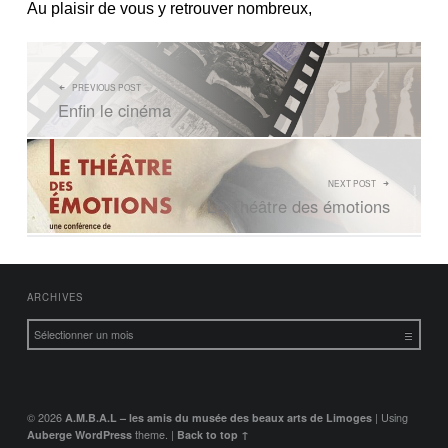
Au plaisir de vous y retrouver nombreux,
NAVIGATION DE L’ARTICLE
PREVIOUS POST
Enfin le cinéma
NEXT POST
Le Théâtre des émotions
FOOTER SIDEBAR
ARCHIVES
Archives
© 2026
A.M.B.A.L – les amis du musée des beaux arts de Limoges
|
Using
Auberge
WordPress
theme.
|
Back to top ↑