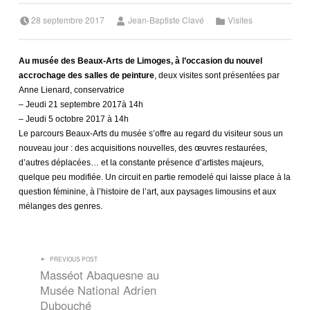
Posted on:
Written by:
Categorized in:
28 septembre 2017
Jean-Baptiste Clavé
Visites
Au musée des Beaux-Arts de Limoges, à l’occasion du nouvel
accrochage des salles de peinture
,
deux visites sont présentées par
Anne Lienard, conservatrice
– Jeudi 21 septembre 2017à 14h
– Jeudi 5 octobre 2017 à 14h
Le parcours Beaux-Arts du musée s’offre au regard du visiteur sous un
nouveau jour : des acquisitions nouvelles, des œuvres restaurées,
d’autres déplacées… et la constante présence d’artistes majeurs,
quelque peu modifiée. Un circuit en partie remodelé qui laisse place à la
question féminine, à l’histoire de l’art, aux paysages limousins et aux
mélanges des genres.
NAVIGATION DE L’ARTICLE
PREVIOUS POST
Masséot Abaquesne au
Musée National Adrien
Dubouché