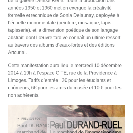
de la galerie Denise René. Toute la production des
années 1950 et 1960 met en exergue la créativité
formelle et technique de Sonia Delaunay, déployée à
l’échelle monumentale (peinture, mosaïque, tapis,
tapisserie), et la dimension poétique de son langage
abstrait, dont l’œuvre tardive connaît un ultime ressort
au travers des albums d’eaux-fortes et des éditions
Artcurial.
Cette manifestation aura lieu le mercredi 10 décembre
2014 à 19h à l’espace CITE, rue de la Providence à
Limoges. Tarifs d’entrée : 2€ pour les étudiants et
chômeurs, 6€ pour les amis du musée et 10 € pour les
non adhérents.
NAVIGATION DE L’ARTICLE
PREVIOUS POST
Paul DURAND-RUEL, le
marchand de