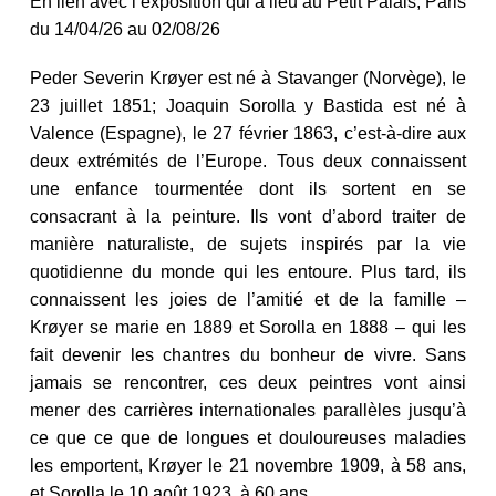
En lien avec l’exposition qui a lieu au Petit Palais, Paris
du 14/04/26 au 02/08/26
Peder Severin Krøyer est né à Stavanger (Norvège), le
23 juillet 1851; Joaquin Sorolla y Bastida est né à
Valence (Espagne), le 27 février 1863, c’est-à-dire aux
deux extrémités de l’Europe. Tous deux connaissent
une enfance tourmentée dont ils sortent en se
consacrant à la peinture. Ils vont d’abord traiter de
manière naturaliste, de sujets inspirés par la vie
quotidienne du monde qui les entoure. Plus tard, ils
connaissent les joies de l’amitié et de la famille –
Krøyer se marie en 1889 et Sorolla en 1888 – qui les
fait devenir les chantres du bonheur de vivre. Sans
jamais se rencontrer, ces deux peintres vont ainsi
mener des carrières internationales parallèles jusqu’à
ce que ce que de longues et douloureuses maladies
les emportent, Krøyer le 21 novembre 1909, à 58 ans,
et Sorolla le 10 août 1923, à 60 ans.