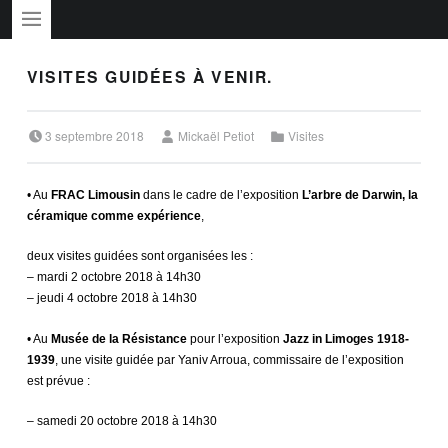
PRIMARY MENU
VISITES GUIDÉES À VENIR.
Posted on:
Written by:
Categorized in:
3 septembre 2018
Mickaël Petiot
Visites
• Au
FRAC Limousin
dans le cadre de l’exposition
L’arbre de Darwin, la
céramique comme expérience
,
deux visites guidées sont organisées les :
– mardi 2 octobre 2018 à 14h30
– jeudi 4 octobre 2018 à 14h30
• Au
Musée de la Résistance
pour l’exposition
Jazz in Limoges 1918-
1939
,
une visite guidée par Yaniv Arroua, commissaire de l’exposition
est prévue :
– samedi 20 octobre 2018 à 14h30