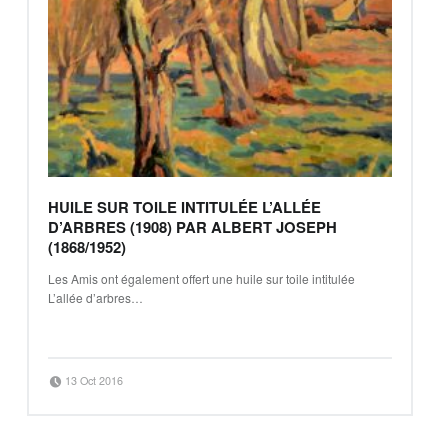
HUILE SUR TOILE INTITULÉE L’ALLÉE
D’ARBRES (1908) PAR ALBERT JOSEPH
(1868/1952)
Les Amis ont également offert une huile sur toile intitulée
L’allée d’arbres…
Continue reading
“huile sur toile intitulée L’allée d’arbres (1908) par Albert Joseph (1868/1952)”
…
Posted on:
Written by:
13 Oct 2016
Jean-Baptiste Clavé