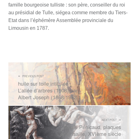
famille bourgeoise tulliste : son père, conseiller du roi
au présidial de Tulle, siégea comme membre du Tiers-
Etat dans l’éphémère Assemblée provinciale du
Limousin en 1787.
NAVIGATION DE L’ARTICLE
PREVIOUS POST
huile sur toile intitulée
L’allée d’arbres (1908) par
Albert Joseph (1868/1952)
NEXT POST
Jean II Pénicaud, plaques
en grisaille, XVIème siècle