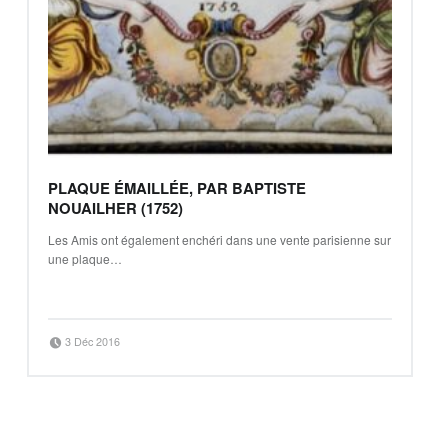
PLAQUE ÉMAILLÉE, PAR BAPTISTE
NOUAILHER (1752)
Les Amis ont également enchéri dans une vente parisienne sur
une plaque…
“plaque émaillée, par Baptiste Nouailher (1752)”
Continue reading
…
Posted on:
Written by:
3 Déc 2016
Jean-Baptiste Clavé
POSTS NAVIGATION
»