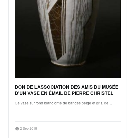
DON DE L’ASSOCIATION DES AMIS DU MUSÉE
D’UN VASE EN ÉMAIL DE PIERRE CHRISTEL
Ce vase sur fond blanc orné de bandes beige et gris, de…
Continue reading
…
“Don de l’Association des Amis du musée d’un vase en émail de Pierre Christel”
Posted on:
Written by:
2 Sep 2018
Mickaël Petiot