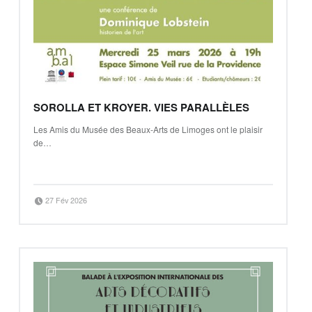
SOROLLA ET KROYER. VIES PARALLÈLES
Les Amis du Musée des Beaux-Arts de Limoges ont le plaisir
de…
“Sorolla et Kroyer. Vies parallèles”
Continue reading
…
Posted on:
Written by:
27 Fév 2026
Mickaël Petiot