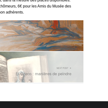
lic dans la mesure des places disponibles.
et chômeurs, 6€ pour les Amis du Musée des
non adhérents.
NEXT POST
El Greco : manières de peindre