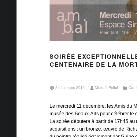
SOIRÉE EXCEPTIONNELLE
CENTENAIRE DE LA MOR
Posted on:
Written by:
Categorized in:
5 décembre 2019
Mickaël Petiot
Conf
Le mercredi 11 décembre, les Amis du 
musée des Beaux-Arts pour célébrer le c
La soirée débutera à partir de 17h45 au
acquisitions : un bronze, œuvre de Richa
du peintre réalisé également par Guino 