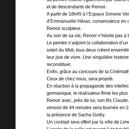
et de descendants de Renoir.
A partir de 18h45 à l’Espace Simone Veil
d’Emmanuelle Héran, conservatrice en ch
Renoir sculpteur.
Au soir de sa vie, Renoir n’hésite pas à t
Le peintre s’adjoint la collaboration d’u
soleil du Midi, tous deux créent ensemb
leur joie de vivre. Une singulière histo
reconstituer.
Enfin, grâce au concours de la Cinémath
Ceux de chez nous, sera projeté.
En réaction à la propagande des intellec
germanique, le réalisateur filme les plu
Renoir avec, près de lui, son fils Cla
version de 44 minutes sera tournée en 19
la présence de Sacha Guitry.
Un cocktail sera offert par la ville de Lim