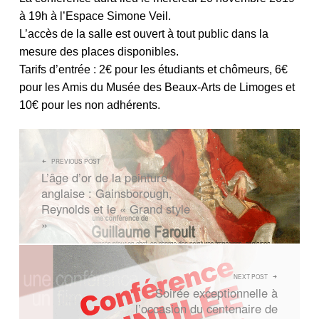
à 19h à l’Espace Simone Veil.
L’accès de la salle est ouvert à tout public dans la
mesure des places disponibles.
Tarifs d’entrée : 2€ pour les étudiants et chômeurs, 6€
pour les Amis du Musée des Beaux-Arts de Limoges et
10€ pour les non adhérents.
NAVIGATION DE L’ARTICLE
PREVIOUS POST
L’âge d’or de la peinture
anglaise : Gainsborough,
Reynolds et le « Grand style
»
NEXT POST
Soirée exceptionnelle à
l’occasion du centenaire de